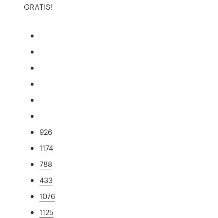
GRATIS!
926
1174
788
433
1076
1125